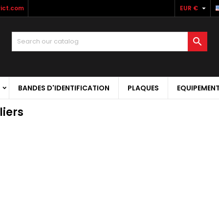

rict.com
EUR €

BANDES D'IDENTIFICATION
PLAQUES
EQUIPEMEN
iers