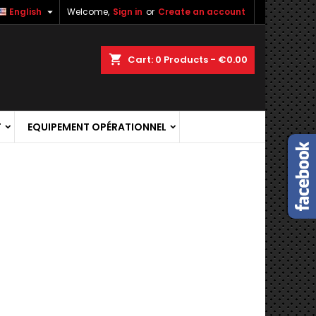

English
Welcome,
Sign in
or
Create an account
shopping_cart
Cart:
0
Products - €0.00
T
EQUIPEMENT OPÉRATIONNEL