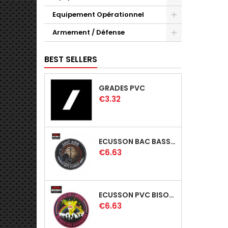
Equipement Opérationnel
Armement / Défense
BEST SELLERS
GRADES PVC
Price
€3.32
ECUSSON BAC BASSE VISIBLITÉ
Price
€6.63
ECUSSON PVC BISOUNOURS - EDITION LIMITÉE
Price
€6.63